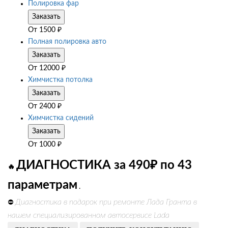
Полировка фар
Заказать
От
1500
₽
Полная полировка авто
Заказать
От
12000
₽
Химчистка потолка
Заказать
От
2400
₽
Химчистка сидений
Заказать
От
1000
₽
ДИАГНОСТИКА за 490₽ по 43
🔥
параметрам
.
Диагностика в подарок при ремонте Лада Гранта в
⛔
нашем специализированном автосервисе Lada