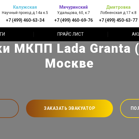
Калужская
Мичуринский
Дмитровка
Научный проезд д.14а к.5
Удальцова, 60, к.7
Лобненская д.17 к.8
+7 (499) 460-63-34
+7 (499) 460-69-76
+7 (499) 450-63-77
ГИ
ПРАЙС ЛИСТ
АК
и МКПП Lada Granta (
Москве
ЗАКАЗАТЬ ЭВАКУАТОР
ПО