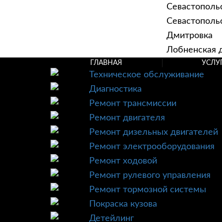
Севастополь
Севастопольск
Дмитровка
Лобненская д
ГЛАВНАЯ
УСЛУ
Техническое обслуживание
Диагностика
Ремонт трансмиссии
Ремонт двигателя
Ремонт дизельных двигателей
Ремонт электрооборудования
Ремонт ходовой
Ремонт рулевого управления
Ремонт тормозной системы
Покраска кузова
Детейлинг