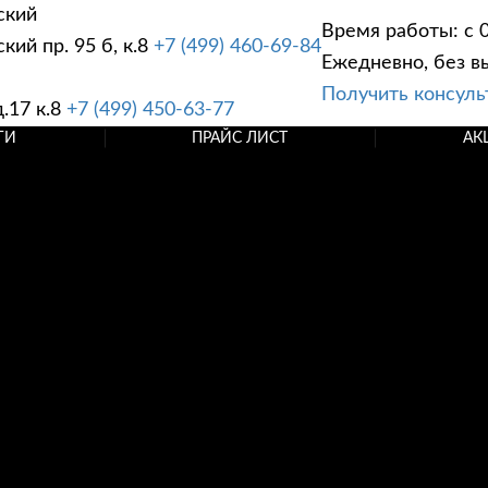
ский
Время работы: с 0
ий пр. 95 б, к.8
+7 (499) 460-69-84
Ежедневно, без в
Получить консул
.17 к.8
+7 (499) 450-63-77
ГИ
ПРАЙС ЛИСТ
АК