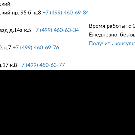
ский
ий пр. 95 б, к.8
+7 (499) 460-69-84
Время работы: с 0
зд д.14а к.5
+7 (499) 460-63-34
Ежедневно, без в
ГИ
ПРАЙС ЛИСТ
АК
й
Получить консул
, к.7
+7 (499) 460-69-76
.17 к.8
+7 (499) 450-63-77