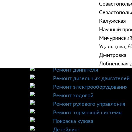
Севастополь
Севастопольск
Калужская
Научный прое
ГЛАВНАЯ
УСЛУ
Мичурински
Техническое обслуживание
Удальцова, 60
Диагностика
Дмитровка
Ремонт трансмиссии
Лобненская д
Ремонт двигателя
Ремонт дизельных двигателей
Ремонт электрооборудования
Ремонт ходовой
Ремонт рулевого управления
Ремонт тормозной системы
Покраска кузова
Детейлинг