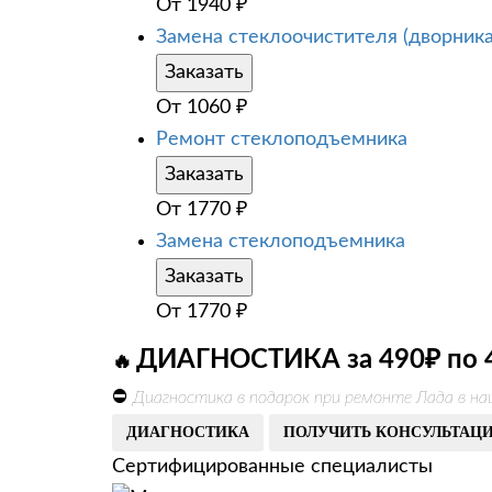
От
1940
₽
Замена стеклоочистителя (дворника
Заказать
От
1060
₽
Ремонт стеклоподъемника
Заказать
От
1770
₽
Замена стеклоподъемника
Заказать
От
1770
₽
ДИАГНОСТИКА за 490₽ по 
🔥
⛔
Диагностика в подарок при ремонте Лада в н
ДИАГНОСТИКА
ПОЛУЧИТЬ КОНСУЛЬТАЦ
Сертифицированные специалисты