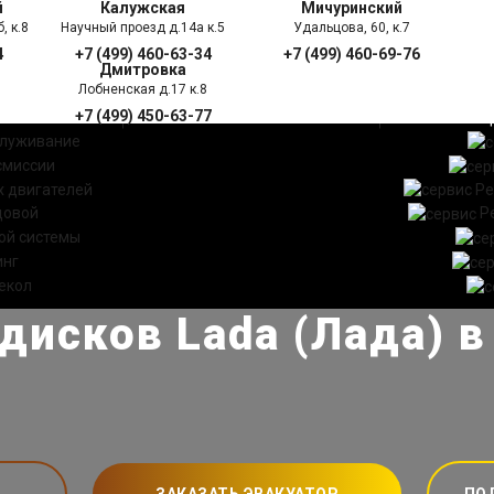
й
Калужская
Мичуринский
, к.8
Научный проезд д.14а к.5
Удальцова, 60, к.7
4
+7 (499) 460-63-34
+7 (499) 460-69-76
Дмитровка
Лобненская д.17 к.8
+7 (499) 450-63-77
УГИ
ПРАЙС ЛИСТ
АКЦ
служивание
смиссии
 двигателей
Ре
довой
Р
ой системы
инг
екол
дисков Lada (Лада) 
ЗАКАЗАТЬ ЭВАКУАТОР
ПО