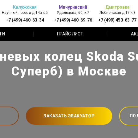
Калужская
Мичуринский
Дмитровка
Научный проезд д.14а к.5
Удальцова, 60, к.7
Лобненская д.17 к.8
+7 (499) 460-63-34
+7 (499) 460-69-76
+7 (499) 450-63-77
ГИ
ПРАЙС ЛИСТ
АК
невых колец Skoda S
Суперб) в Москве
ЗАКАЗАТЬ ЭВАКУАТОР
ПО