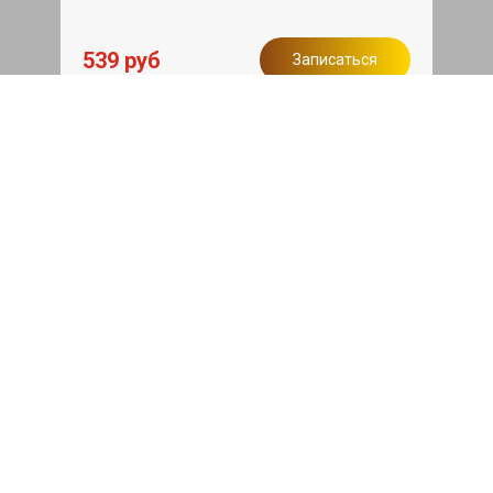
539 руб
Записаться
Бесплатный эвакуатор
При ремонте Lada XRAY ДВС,
эвакуация авто в пределах МКАД в
подарок.
Записаться
Сделаем дешевле