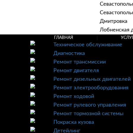
Севастополь
Севастопольск
Дмитровка
Лобненская д
ГЛАВНАЯ
УСЛУ
Техническое обслуживание
Диагностика
Ремонт трансмиссии
Ремонт двигателя
Ремонт дизельных двигателей
Ремонт электрооборудования
Ремонт ходовой
Ремонт рулевого управления
Ремонт тормозной системы
Покраска кузова
Детейлинг