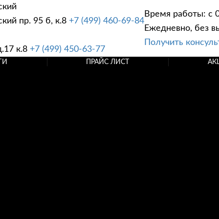
ский
Время работы: с 0
ий пр. 95 б, к.8
+7 (499) 460-69-84
Ежедневно, без в
Получить консул
.17 к.8
+7 (499) 450-63-77
ГИ
ПРАЙС ЛИСТ
АК