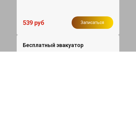
539 руб
Записаться
Бесплатный эвакуатор
При ремонте Skoda Kodiaq ДВС,
эвакуация авто в пределах МКАД в
подарок.
Записаться
Сделаем дешевле