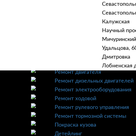
Севастополь
Севастопольск
Калужская
Научный прое
ГЛАВНАЯ
УСЛУ
Мичурински
Техническое обслуживание
Удальцова, 60
Диагностика
Дмитровка
Ремонт трансмиссии
Лобненская д
Ремонт двигателя
Ремонт дизельных двигателей
Ремонт электрооборудования
Ремонт ходовой
Ремонт рулевого управления
Ремонт тормозной системы
Покраска кузова
Детейлинг