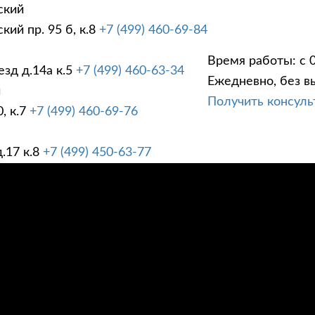
ский
ий пр. 95 б, к.8
+7 (499) 460-69-84
Время работы: с 0
зд д.14а к.5
+7 (499) 460-63-34
Ежедневно, без в
ГИ
ПРАЙС ЛИСТ
АК
й
Получить консул
, к.7
+7 (499) 460-69-76
.17 к.8
+7 (499) 450-63-77