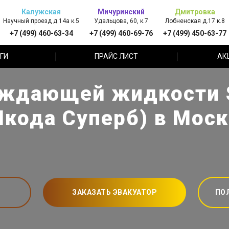
Калужская
Мичуринский
Дмитровка
Научный проезд д.14а к.5
Удальцова, 60, к.7
Лобненская д.17 к.8
+7 (499) 460-63-34
+7 (499) 460-69-76
+7 (499) 450-63-77
ГИ
ПРАЙС ЛИСТ
АК
аждающей жидкости S
кода Суперб) в Мос
ЗАКАЗАТЬ ЭВАКУАТОР
ПО