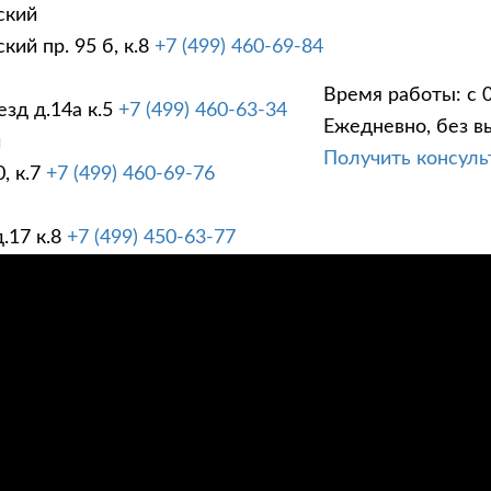
ский
ий пр. 95 б, к.8
+7 (499) 460-69-84
Время работы: с 0
зд д.14а к.5
+7 (499) 460-63-34
Ежедневно, без в
ГИ
ПРАЙС ЛИСТ
АК
й
Получить консул
, к.7
+7 (499) 460-69-76
.17 к.8
+7 (499) 450-63-77