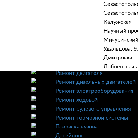
Севастополь
Севастопольск
Калужская
Научный прое
ГЛАВНАЯ
УСЛУ
Мичурински
Техническое обслуживание
Удальцова, 60
Диагностика
Дмитровка
Ремонт трансмиссии
Лобненская д
Ремонт двигателя
Ремонт дизельных двигателей
Ремонт электрооборудования
Ремонт ходовой
Ремонт рулевого управления
Ремонт тормозной системы
Покраска кузова
Детейлинг