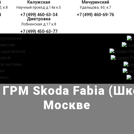
й
Калужская
Мичуринский
, к.8
Научный проезд д.14а к.5
Удальцова, 60, к.7
4
+7 (499) 460-63-34
+7 (499) 460-69-76
Дмитровка
Лобненская д.17 к.8
+7 (499) 450-63-77
УГИ
ПРАЙС ЛИСТ
АКЦ
служивание
смиссии
 двигателей
Ре
довой
Р
ой системы
инг
екол
 ГРМ Skoda Fabia (Шк
Москве