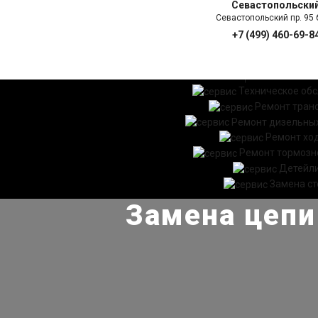
Севастопольски
Севастопольский пр. 95 б
+7 (499) 460-69-8
ГЛАВНАЯ
УСЛ
Техническое об
Ремонт тран
Ремонт дизельных
Ремонт хо
Ремонт тормозн
Детейл
Замена ст
Замена цепи